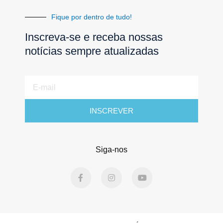
Fique por dentro de tudo!
Inscreva-se e receba nossas
notícias sempre atualizadas
E-
mail
INSCREVER
Siga-nos
F
I
Y
a
n
o
c
s
u
e
t
t
b
a
u
o
g
b
o
r
e