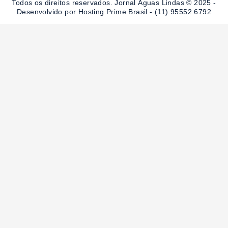
Todos os direitos reservados. Jornal Águas Lindas © 2025 -
k
a
-
m
Desenvolvido por Hosting Prime Brasil - (11) 95552.6792
f