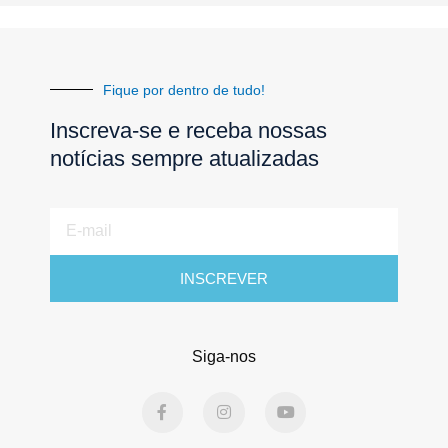
Fique por dentro de tudo!
Inscreva-se e receba nossas
notícias sempre atualizadas
E-
mail
INSCREVER
Siga-nos
F
I
Y
a
n
o
c
s
u
e
t
t