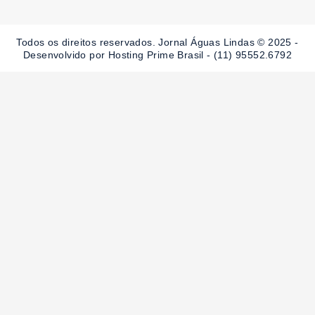
b
a
u
o
g
b
o
r
e
Todos os direitos reservados. Jornal Águas Lindas © 2025 -
k
a
-
m
Desenvolvido por Hosting Prime Brasil - (11) 95552.6792
f