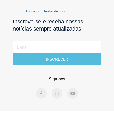
Fique por dentro de tudo!
Inscreva-se e receba nossas
notícias sempre atualizadas
E-
mail
INSCREVER
Siga-nos
F
I
Y
a
n
o
c
s
u
e
t
t
b
a
u
o
g
b