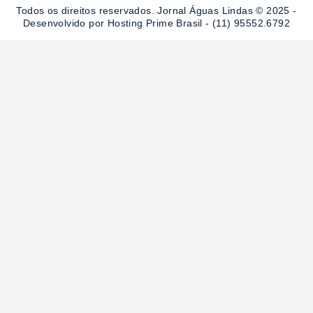
o
r
e
Todos os direitos reservados. Jornal Águas Lindas © 2025 -
k
a
-
m
Desenvolvido por Hosting Prime Brasil - (11) 95552.6792
f