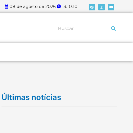
F
I
Y
08 de agosto de 2026
13:10:11
a
n
o
c
s
u
e
t
t
b
a
u
o
g
b
o
r
e
k
a
Pesquisar
m
Últimas notícias