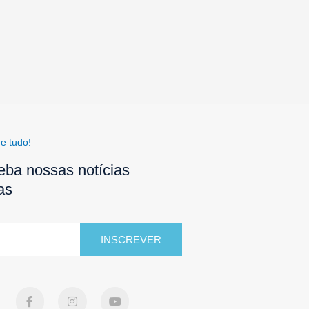
e tudo!
eba nossas notícias
as
INSCREVER
F
I
Y
a
n
o