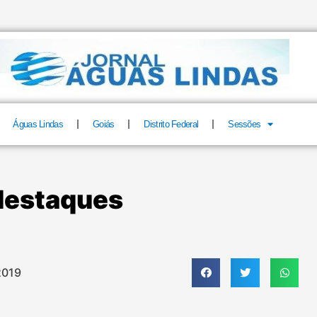
Águas Lindas
Goiás
Distrito Federal
Sessões
 destaques
2019