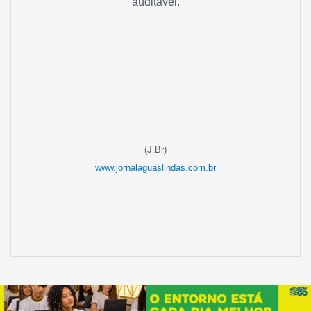
auditável.
(J.Br)
www.jornalaguaslindas.com.br