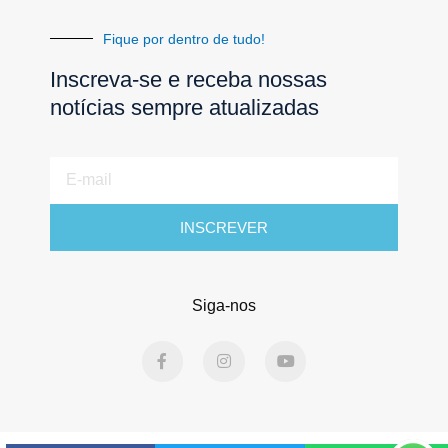
Fique por dentro de tudo!
Inscreva-se e receba nossas
notícias sempre atualizadas
E-
mail
INSCREVER
Siga-nos
F
I
Y
a
n
o
c
s
u
e
t
t
b
a
u
o
g
b
o
r
e