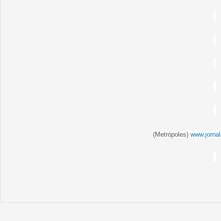
(Metrópoles)
www.jorna