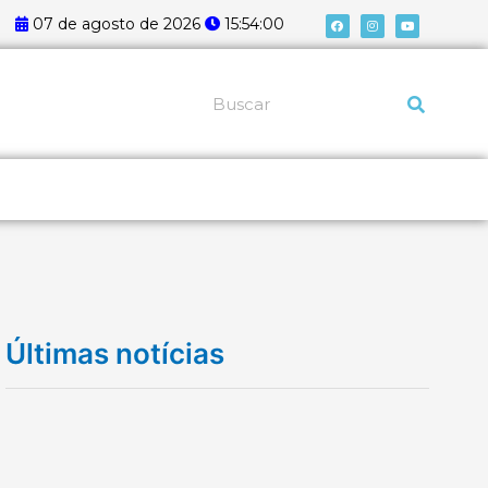
F
I
Y
07 de agosto de 2026
15:54:01
a
n
o
c
s
u
e
t
t
b
a
u
o
g
b
o
r
e
k
a
Pesquisar
m
Últimas notícias