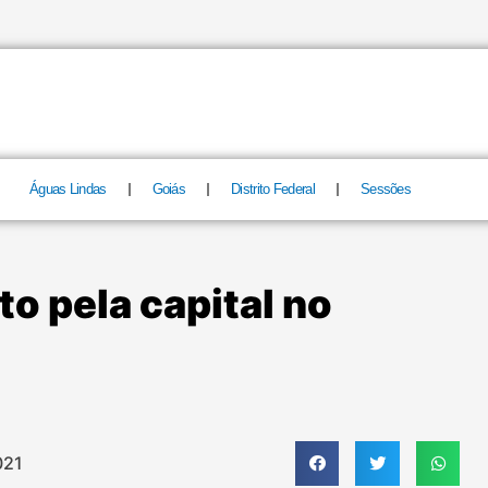
Águas Lindas
Goiás
Distrito Federal
Sessões
o pela capital no
021