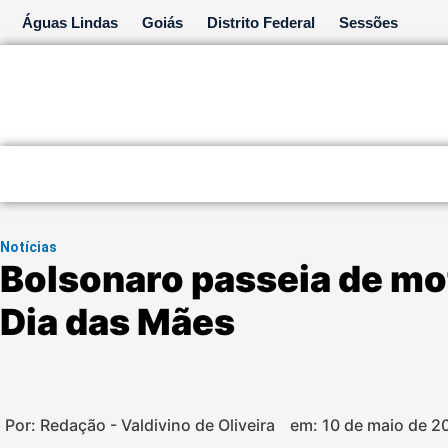
Ir
Águas Lindas
Goiás
Distrito Federal
Sessões
para
o
conteúdo
Notícias
Bolsonaro passeia de mot
Dia das Mães
Por: Redação - Valdivino de Oliveira
em:
10 de maio de 2