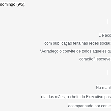
domingo (9/5)
.
De aco
com publicação feita nas redes sociai
“Agradeço o convite de todos aqueles q
coração”, escreve
Na man
dia das mães, o chefe do Executivo pa
acompanhado por centen