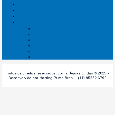
ÁGUAS LINDAS
GOIÁS
DISTRITO FEDERAL
SESSÕES
Mundo
Entrelinhas
Esporte
Polícia
Política
Saúde
Todos os direitos reservados. Jornal Águas Lindas © 2025 -
Desenvolvido por Hosting Prime Brasil - (11) 95552.6792