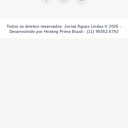
c
s
u
e
t
t
b
a
u
o
g
b
o
r
e
Todos os direitos reservados. Jornal Águas Lindas © 2025 -
k
a
-
m
Desenvolvido por Hosting Prime Brasil - (11) 95552.6792
f