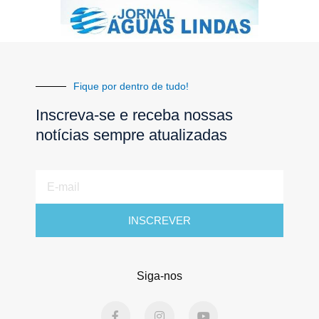
Fique por dentro de tudo!
Inscreva-se e receba nossas
notícias sempre atualizadas
E-
mail
INSCREVER
Siga-nos
F
I
Y
a
n
o