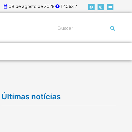
F
I
Y
08 de agosto de 2026
12:06:42
a
n
o
c
s
u
e
t
t
b
a
u
o
g
b
o
r
e
k
a
Pesquisar
m
Últimas notícias