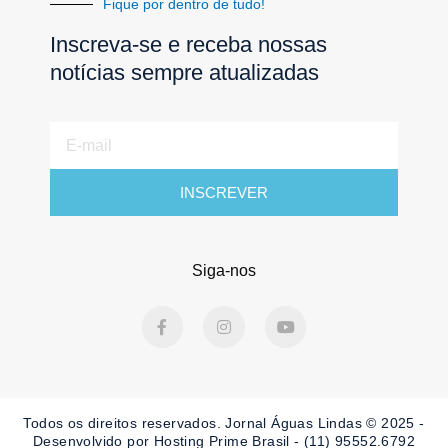
Fique por dentro de tudo!
Inscreva-se e receba nossas
notícias sempre atualizadas
E-
mail
INSCREVER
Siga-nos
F
I
Y
a
n
o
c
s
u
e
t
t
b
a
u
o
g
b
o
r
e
Todos os direitos reservados. Jornal Águas Lindas © 2025 -
k
a
-
m
Desenvolvido por Hosting Prime Brasil - (11) 95552.6792