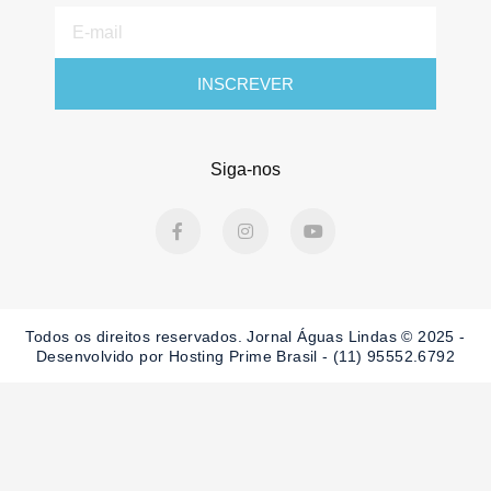
E-
mail
INSCREVER
Siga-nos
F
I
Y
a
n
o
c
s
u
e
t
t
b
a
u
o
g
b
o
r
e
Todos os direitos reservados. Jornal Águas Lindas © 2025 -
k
a
-
m
Desenvolvido por Hosting Prime Brasil - (11) 95552.6792
f