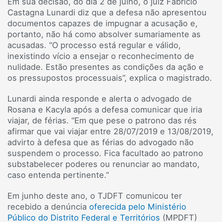
Em sua decisão, do dia 2 de julho, o juiz Fabrício
Castagna Lunardi diz que a defesa não apresentou
documentos capazes de impugnar a acusação e,
portanto, não há como absolver sumariamente as
acusadas. “O processo está regular e válido,
inexistindo vício a ensejar o reconhecimento de
nulidade. Estão presentes as condições da ação e
os pressupostos processuais”, explica o magistrado.
Lunardi ainda responde e alerta o advogado de
Rosana e Kacyla após a defesa comunicar que iria
viajar, de férias. “Em que pese o patrono das rés
afirmar que vai viajar entre 28/07/2019 e 13/08/2019,
advirto à defesa que as férias do advogado não
suspendem o processo. Fica facultado ao patrono
substabelecer poderes ou renunciar ao mandato,
caso entenda pertinente.”
Em junho deste ano, o TJDFT comunicou ter
recebido a denúncia
oferecida pelo Ministério
Público do Distrito Federal e Territórios
(MPDFT)