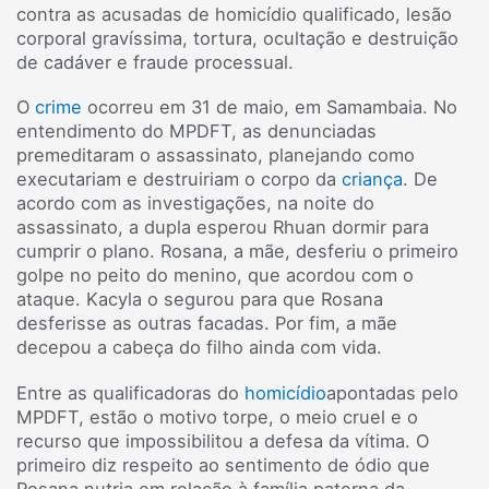
contra as acusadas de homicídio qualificado, lesão
corporal gravíssima, tortura, ocultação e destruição
de cadáver e fraude processual.
O
crime
ocorreu em 31 de maio, em Samambaia. No
entendimento do MPDFT, as denunciadas
premeditaram o assassinato, planejando como
executariam e destruiriam o corpo da
criança
. De
acordo com as investigações, na noite do
assassinato, a dupla esperou Rhuan dormir para
cumprir o plano. Rosana, a mãe, desferiu o primeiro
golpe no peito do menino, que acordou com o
ataque. Kacyla o segurou para que Rosana
desferisse as outras facadas. Por fim, a mãe
decepou a cabeça do filho ainda com vida.
Entre as qualificadoras do
homicídio
apontadas pelo
MPDFT, estão o motivo torpe, o meio cruel e o
recurso que impossibilitou a defesa da vítima. O
primeiro diz respeito ao sentimento de ódio que
Rosana nutria em relação à família paterna da