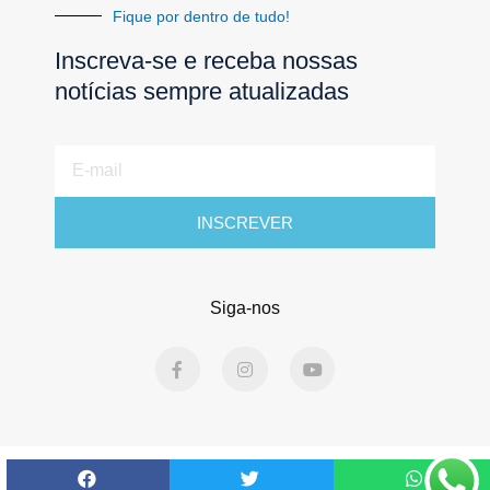
Fique por dentro de tudo!
Inscreva-se e receba nossas
notícias sempre atualizadas
E-
mail
INSCREVER
Siga-nos
F
I
Y
a
n
o
c
s
u
e
t
t
b
a
u
o
g
b
o
r
e
Todos os direitos reservados. Jornal Águas Lindas © 2025 -
k
a