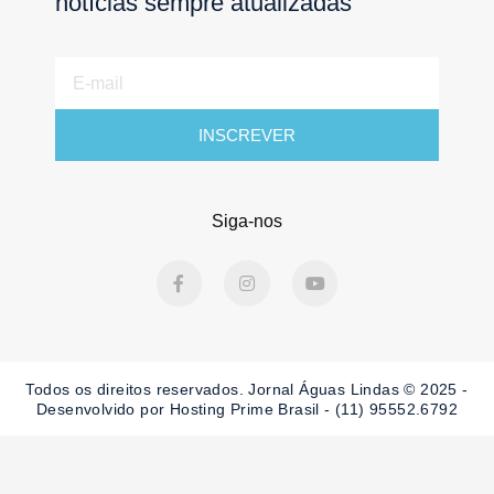
notícias sempre atualizadas
E-
mail
INSCREVER
Siga-nos
F
I
Y
a
n
o
c
s
u
e
t
t
b
a
u
o
g
b
o
r
e
Todos os direitos reservados. Jornal Águas Lindas © 2025 -
k
a
-
m
Desenvolvido por Hosting Prime Brasil - (11) 95552.6792
f