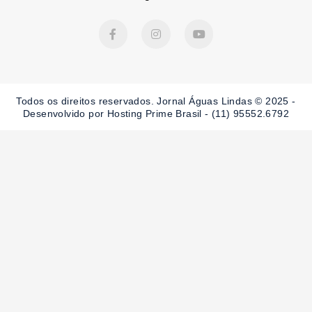
F
I
Y
a
n
o
c
s
u
e
t
t
b
a
u
o
g
b
o
r
e
Todos os direitos reservados. Jornal Águas Lindas © 2025 -
k
a
-
m
Desenvolvido por Hosting Prime Brasil - (11) 95552.6792
f