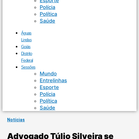
Esporte
Polícia
Política
Saúde
Águas
Lindas
Goiás
Distrito
Federal
Sessões
Mundo
Entrelinhas
Esporte
Polícia
Política
Saúde
Notícias
Advogado Túlio Silveira se