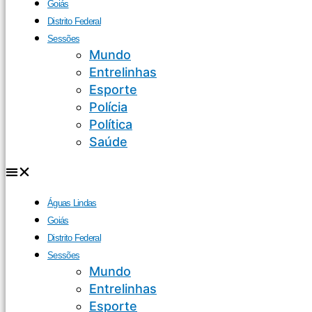
Goiás
Distrito Federal
Sessões
Mundo
Entrelinhas
Esporte
Polícia
Política
Saúde
Águas Lindas
Goiás
Distrito Federal
Sessões
Mundo
Entrelinhas
Esporte