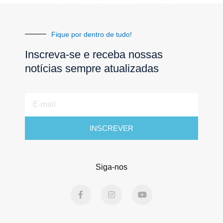
Fique por dentro de tudo!
Inscreva-se e receba nossas
notícias sempre atualizadas
E-
mail
INSCREVER
Siga-nos
F
I
Y
a
n
o
c
s
u
e
t
t
b
a
u