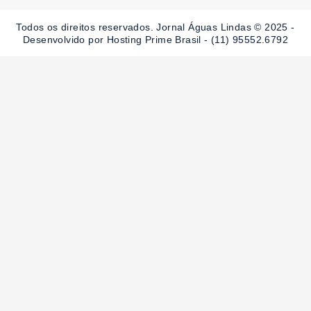
o
g
b
o
r
e
Todos os direitos reservados. Jornal Águas Lindas © 2025 -
k
a
-
m
Desenvolvido por Hosting Prime Brasil - (11) 95552.6792
f