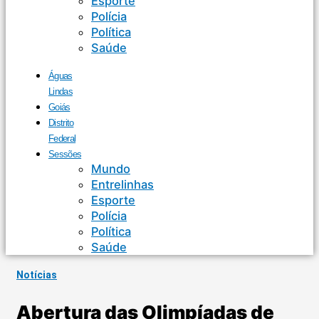
Esporte
Polícia
Política
Saúde
Águas
Lindas
Goiás
Distrito
Federal
Sessões
Mundo
Entrelinhas
Esporte
Polícia
Política
Saúde
Notícias
Abertura das Olimpíadas de