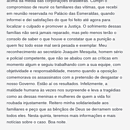
acima da média das corporações brasileiras. Cumpri o
compromisso de reunir os familiares das vítimas, que recebi
em reunião reservada no Palácio das Esmeraldas, quando
informei e dei satisfações do que foi feito até agora para
localizar o culpado e promover a Justiça. O sofrimento dessas
famílias não será jamais reparado, mas pelo menos terão o
consolo de saber o que houve e constatar que a punição a
quem fez todo esse mal será pesada e exemplar. Meu
reconhecimento ao secretário Joaquim Mesquita, homem sério
e policial competente, que não se abalou com as críticas em
momento algum e seguiu trabalhando com a sua equipe, com
objetividade e responsabilidade, mesmo quando a oposição
comemorava os assassinatos com a pretensão de desgastar o
nosso Governo. Estão aí os resultados. Infelizmente, a
maldade humana às vezes nos surpreende e leva a tragédias
como as dessas meninas e mulheres de quem a vida foi
roubada injustamente. Reitero minha solidariedade aos
familiares e peço que as bênçãos de Deus se derramem sobre
todos eles. Nesta quinta, teremos mais informações e mais
notícias sobre o caso. Boa noite.