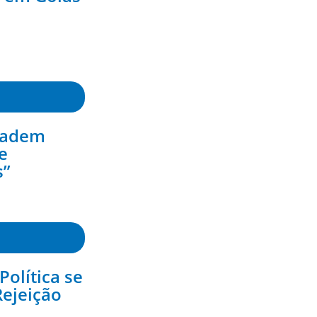
nvadem
e
s”
Política se
Rejeição