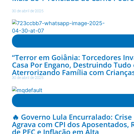
30 de abril de 2025
Goiás
,
Notícias
“Terror em Goiânia: Torcedores I
Casa Por Engano, Destruindo Tudo 
Aterrorizando Família com Criança
30 de abril de 2025
Brasil
,
Notícias
🔥 Governo Lula Encurralado: Crise 
Agrava com CPI dos Aposentados, 
de PEC e Inflação em Alta