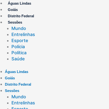
Ir
Águas Lindas
para
Goiás
o
Distrito Federal
conteúdo
Sessões
Mundo
Entrelinhas
Esporte
Polícia
Política
Saúde
Águas Lindas
Goiás
Distrito Federal
Sessões
Mundo
Entrelinhas
Esporte