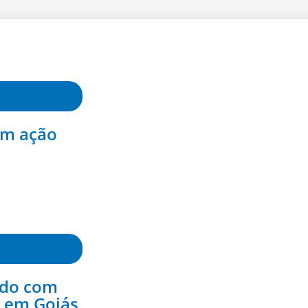
om ação
ado com
e em Goiás