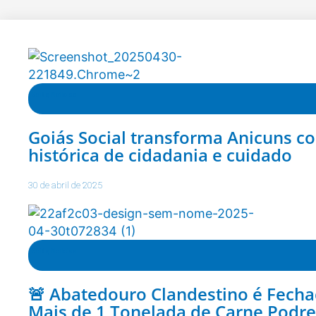
Goiás
,
Notícias
Goiás Social transforma Anicuns c
histórica de cidadania e cuidado
30 de abril de 2025
Goiás
,
Notícias
🚨 Abatedouro Clandestino é Fech
Mais de 1 Tonelada de Carne Podr