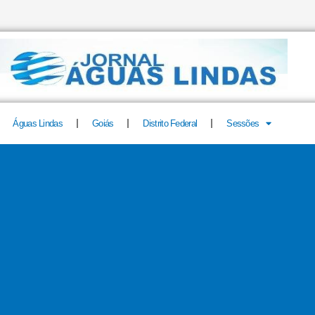
Águas Lindas
Goiás
Distrito Federal
Sessões