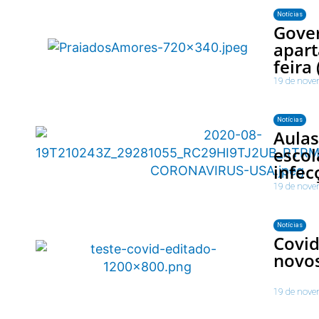
Notícias
Gover
apart
feira
19 de nove
Notícias
Aulas
escol
infec
19 de nove
Notícias
Covid
novos
19 de nove