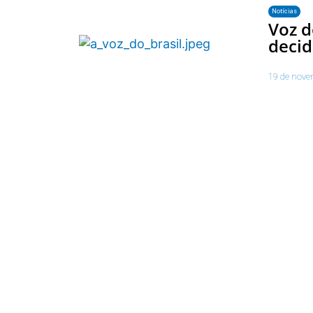
Notícias
Voz d
decid
19 de nove