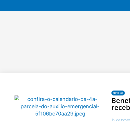
Notícias
Benef
receb
19 de nove