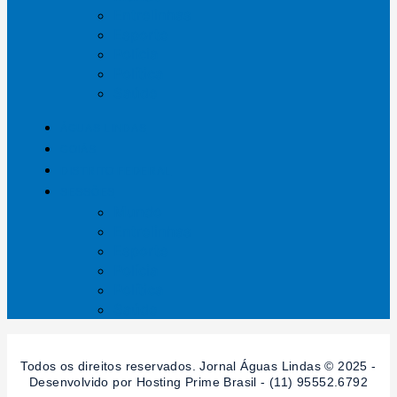
Entrelinhas
Esporte
Polícia
Política
Saúde
ÁGUAS LINDAS
GOIÁS
DISTRITO FEDERAL
SESSÕES
Mundo
Entrelinhas
Esporte
Polícia
Política
Saúde
Todos os direitos reservados. Jornal Águas Lindas © 2025 -
Desenvolvido por Hosting Prime Brasil - (11) 95552.6792