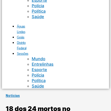
Esporte
Polícia
Política
Saúde
Águas
Lindas
Goiás
Distrito
Federal
Sessões
Mundo
Entrelinhas
Esporte
Polícia
Política
Saúde
Notícias
18 dos 24 mortos no