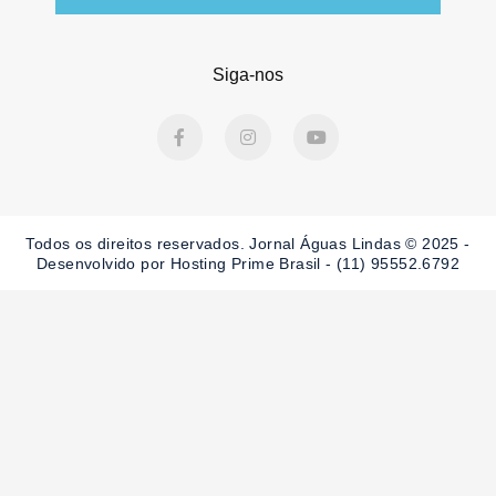
Siga-nos
F
I
Y
a
n
o
c
s
u
e
t
t
b
a
u
o
g
b
o
r
e
Todos os direitos reservados. Jornal Águas Lindas © 2025 -
k
a
-
m
Desenvolvido por Hosting Prime Brasil - (11) 95552.6792
f