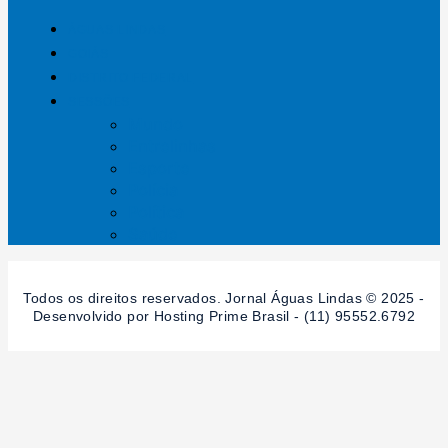
ÁGUAS LINDAS
GOIÁS
DISTRITO FEDERAL
SESSÕES
Mundo
Entrelinhas
Esporte
Polícia
Política
Saúde
Todos os direitos reservados. Jornal Águas Lindas © 2025 -
Desenvolvido por Hosting Prime Brasil - (11) 95552.6792