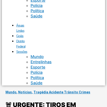
Esporte
Polícia
Política
Saúde
Águas
Lindas
Goiás
Distrito
Federal
Sessões
Mundo
Entrelinhas
Esporte
Polícia
Política
Saúde
Mundo
,
Notícias
,
Tragédia Acidente Trânsito Crimes
🚨 URGENTE: TIROS EM