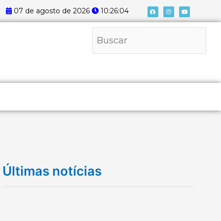
F
I
Y
07 de agosto de 2026
10:26:05
a
n
o
c
s
u
e
t
t
b
a
u
Pesquisar
o
g
b
o
r
e
k
a
m
Últimas notícias