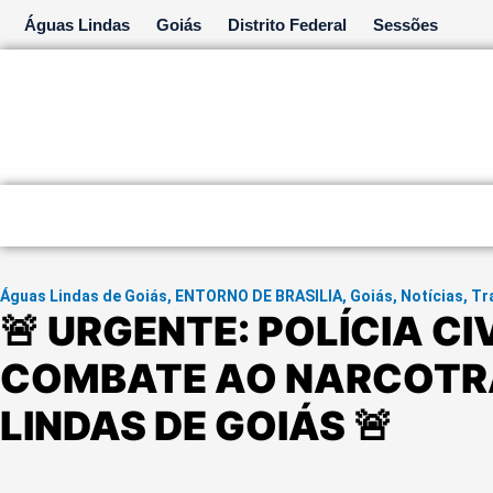
Ir
Águas Lindas
Goiás
Distrito Federal
Sessões
para
o
conteúdo
Águas Lindas de Goiás
,
ENTORNO DE BRASILIA
,
Goiás
,
Notícias
,
Tr
🚨 URGENTE: POLÍCIA CI
COMBATE AO NARCOTR
LINDAS DE GOIÁS 🚨