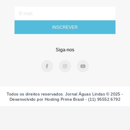
E-
mail
INSCREVER
Siga-nos
F
I
Y
a
n
o
c
s
u
e
t
t
b
a
u
o
g
b
o
r
e
Todos os direitos reservados. Jornal Águas Lindas © 2025 -
k
a
-
m
Desenvolvido por Hosting Prime Brasil - (11) 95552.6792
f