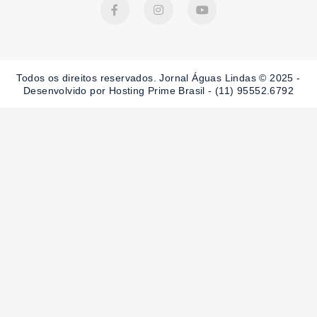
F
I
Y
a
n
o
c
s
u
e
t
t
b
a
u
o
g
b
o
r
e
Todos os direitos reservados. Jornal Águas Lindas © 2025 -
k
a
-
m
Desenvolvido por Hosting Prime Brasil - (11) 95552.6792
f