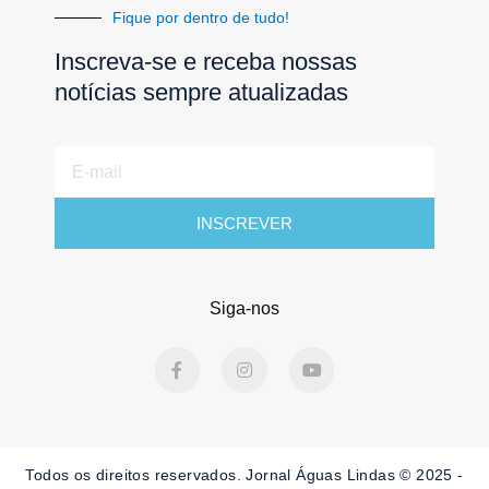
Fique por dentro de tudo!
Inscreva-se e receba nossas
notícias sempre atualizadas
E-
mail
INSCREVER
Siga-nos
F
I
Y
a
n
o
c
s
u
e
t
t
b
a
u
o
g
b
o
r
e
Todos os direitos reservados. Jornal Águas Lindas © 2025 -
k
a