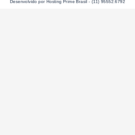
-
m
Desenvolvido por Hosting Prime Brasil - (11) 95552.6792
f