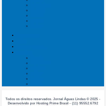
Entrelinhas
Esporte
Polícia
Política
Saúde
ÁGUAS LINDAS
GOIÁS
DISTRITO FEDERAL
SESSÕES
Mundo
Entrelinhas
Esporte
Polícia
Política
Saúde
Todos os direitos reservados. Jornal Águas Lindas © 2025 -
Desenvolvido por Hosting Prime Brasil - (11) 95552.6792