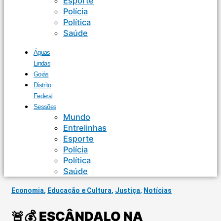
Esporte
Polícia
Política
Saúde
Águas
Lindas
Goiás
Distrito
Federal
Sessões
Mundo
Entrelinhas
Esporte
Polícia
Política
Saúde
Economia
,
Educação e Cultura
,
Justiça
,
Notícias
🚨💰 ESCÂNDALO NA