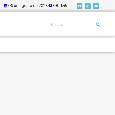
F
I
Y
06 de agosto de 2026
08:11:45
a
n
o
c
s
u
e
t
t
b
a
u
o
g
b
o
r
e
k
a
Pesquisar
m