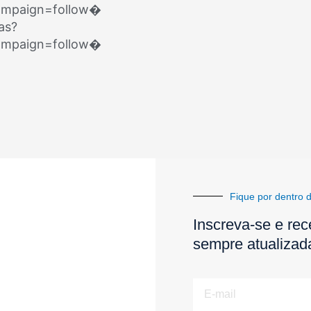
mpaign=follow⁠�
as?
mpaign=follow⁠�
Fique por dentro d
Inscreva-se e rec
sempre atualizad
E-
mail