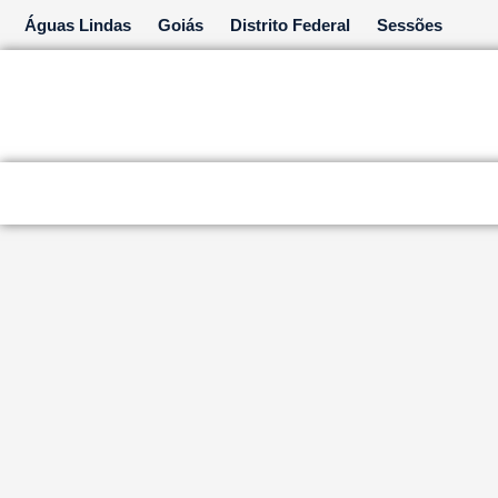
Ir
Águas Lindas
Goiás
Distrito Federal
Sessões
para
o
conteúdo