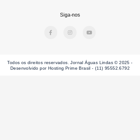
Siga-nos
F
I
Y
a
n
o
c
s
u
e
t
t
b
a
u
o
g
b
o
r
e
Todos os direitos reservados. Jornal Águas Lindas © 2025 -
k
a
-
m
Desenvolvido por Hosting Prime Brasil - (11) 95552.6792
f