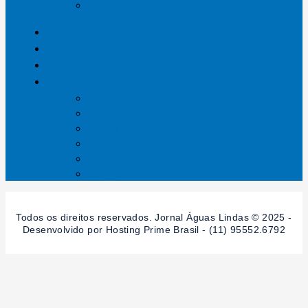
Saúde
ÁGUAS LINDAS
GOIÁS
DISTRITO FEDERAL
SESSÕES
Mundo
Entrelinhas
Esporte
Polícia
Política
Saúde
Todos os direitos reservados. Jornal Águas Lindas © 2025 -
Desenvolvido por Hosting Prime Brasil - (11) 95552.6792