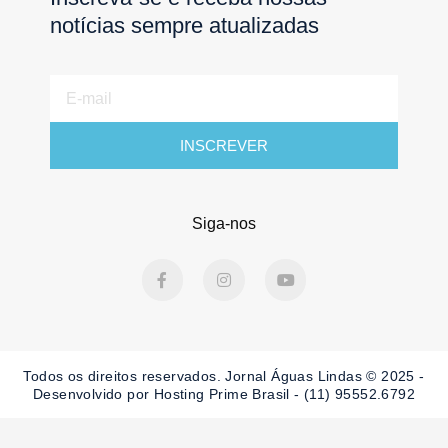
notícias sempre atualizadas
E-
mail
INSCREVER
Siga-nos
F
I
Y
a
n
o
c
s
u
e
t
t
b
a
u
o
g
b
o
r
e
Todos os direitos reservados. Jornal Águas Lindas © 2025 -
k
a
-
m
Desenvolvido por Hosting Prime Brasil - (11) 95552.6792
f