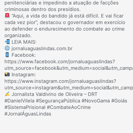
penitenciárias e impedindo a atuação de facções
criminosas dentro dos presídios.
“Aqui, a vida do bandido já está difícil. E vai ficar
cada vez pior”, destacou o governador em exercício
ao defender o endurecimento do combate ao crime
organizado.
LEIA MAIS:
jornaluaguaslindas.com.br
Facebook:
https://www.facebook.com/jornaluaguaslindas?
utm_source=facebook&utm_medium=social&utm_campa
Instagram:
https://www.instagram.com/jornaluaguaslindas?
utm_source=instagram&utm_medium=social&utm_campa
Jornalista Valdivino de Oliveira – DRT
#DanielVilela #SegurançaPública #NovoGama #Goiás
#SistemaPrisional #CombateAoCrime
#JornalÁguasLindas