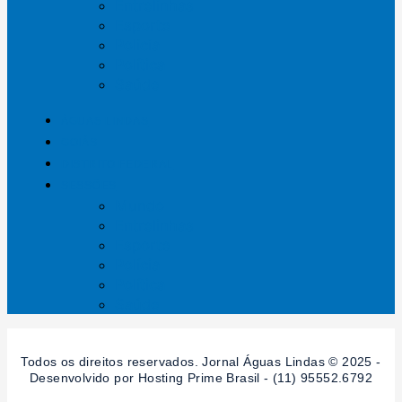
Entrelinhas
Esporte
Polícia
Política
Saúde
ÁGUAS LINDAS
GOIÁS
DISTRITO FEDERAL
SESSÕES
Mundo
Entrelinhas
Esporte
Polícia
Política
Saúde
Todos os direitos reservados. Jornal Águas Lindas © 2025 -
Desenvolvido por Hosting Prime Brasil - (11) 95552.6792