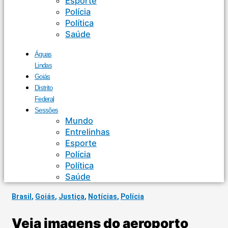
Esporte
Polícia
Política
Saúde
Águas
Lindas
Goiás
Distrito
Federal
Sessões
Mundo
Entrelinhas
Esporte
Polícia
Política
Saúde
Brasil
,
Goiás
,
Justiça
,
Notícias
,
Polícia
Veja imagens do aeroporto