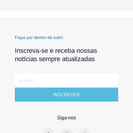
Fique por dentro de tudo!
Inscreva-se e receba nossas
notícias sempre atualizadas
E-
mail
INSCREVER
Siga-nos
F
I
Y