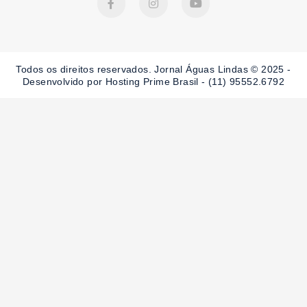
a
n
o
c
s
u
e
t
t
b
a
u
o
g
b
o
r
e
Todos os direitos reservados. Jornal Águas Lindas © 2025 -
k
a
-
m
Desenvolvido por Hosting Prime Brasil - (11) 95552.6792
f