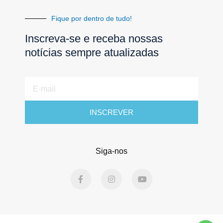
Fique por dentro de tudo!
Inscreva-se e receba nossas
notícias sempre atualizadas
E-
mail
INSCREVER
Siga-nos
F
I
Y
a
n
o
c
s
u
e
t
t
b
a
u
o
g
b
o
r
e