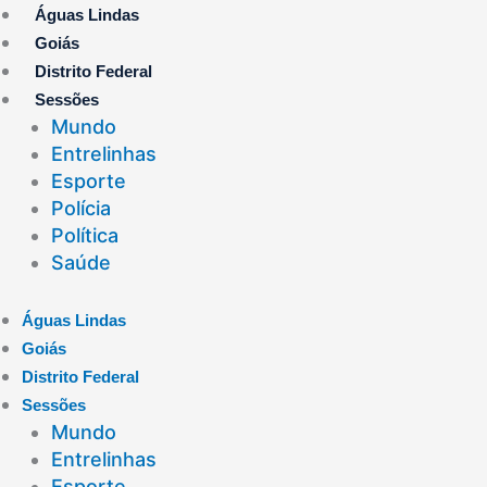
Ir
Águas Lindas
para
Goiás
o
Distrito Federal
conteúdo
Sessões
Mundo
Entrelinhas
Esporte
Polícia
Política
Saúde
Águas Lindas
Goiás
Distrito Federal
Sessões
Mundo
Entrelinhas
Esporte