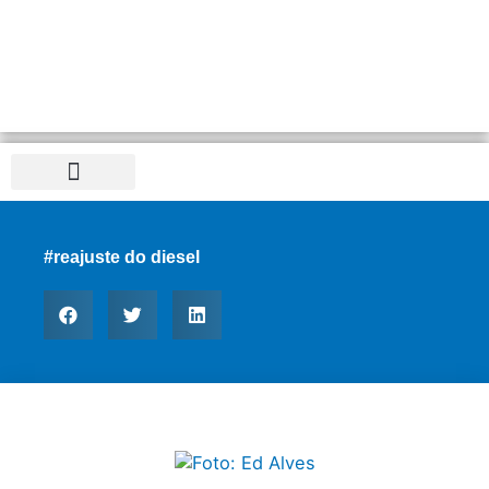
Distrito Federal
#reajuste do diesel