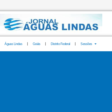
Águas Lindas
Goiás
Distrito Federal
Sessões