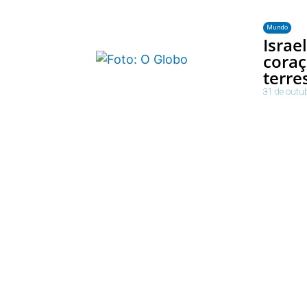
Mundo
Israe
coraç
terre
31 de outu