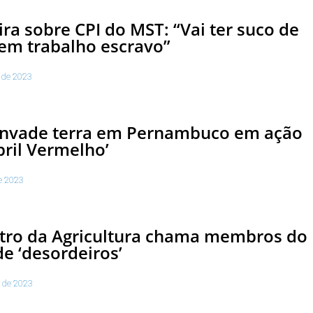
ira sobre CPI do MST: “Vai ter suco de
em trabalho escravo”
 de 2023
invade terra em Pernambuco em ação
bril Vermelho’
de 2023
tro da Agricultura chama membros do
e ‘desordeiros’
 de 2023