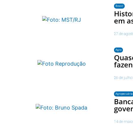
Brasil
Histo
em a
27 de agos
Agro
Quase
faze
26 de julho
Agropecuária
Banca
gover
14 de maio