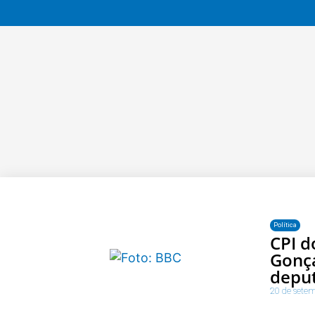
Política
CPI d
Gonça
depu
20 de sete