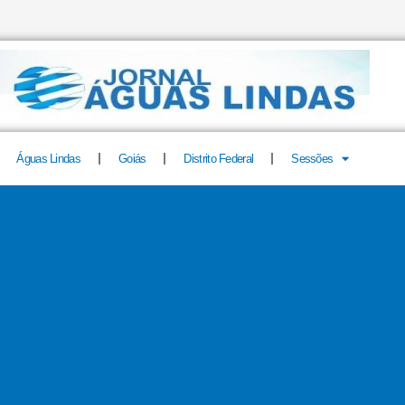
Águas Lindas
Goiás
Distrito Federal
Sessões