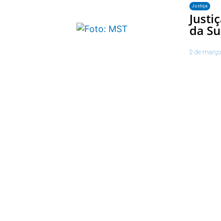
Justiça
Justi
da S
2 de março