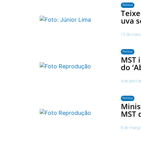
Política
Teixe
uva s
13 de maio
Política
MST 
do ‘A
4 de abril 
Política
Minis
MST d
8 de março