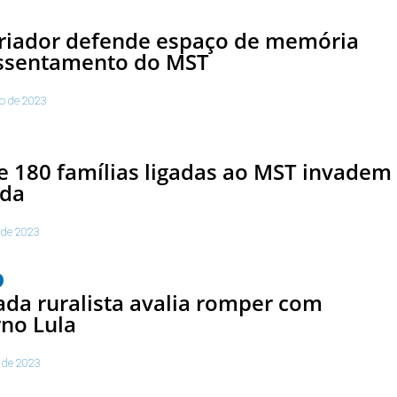
riador defende espaço de memória
ssentamento do MST
to de 2023
 180 famílias ligadas ao MST invadem
nda
 de 2023
da ruralista avalia romper com
no Lula
 de 2023