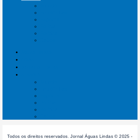
Mundo
Entrelinhas
Esporte
Polícia
Política
Saúde
ÁGUAS LINDAS
GOIÁS
DISTRITO FEDERAL
SESSÕES
Mundo
Entrelinhas
Esporte
Polícia
Política
Saúde
Todos os direitos reservados. Jornal Águas Lindas © 2025 -