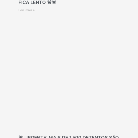
FICA LENTO 🚨🚨
Leia mais »
🚨 URGENTE: MAIS DE 1.500 DETENTOS SÃO