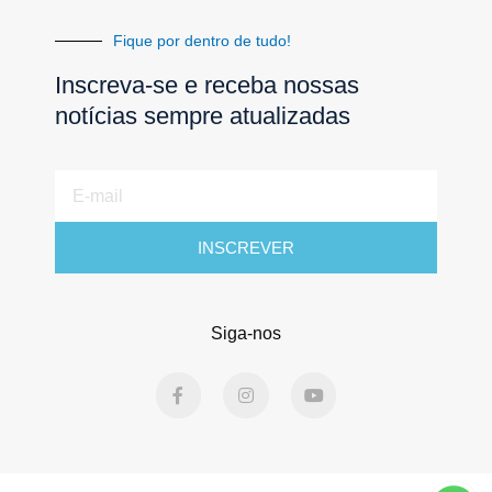
Fique por dentro de tudo!
Inscreva-se e receba nossas
notícias sempre atualizadas
E-
mail
INSCREVER
Siga-nos
F
I
Y
a
n
o
c
s
u
e
t
t
b
a
u
o
g
b
o
r
e