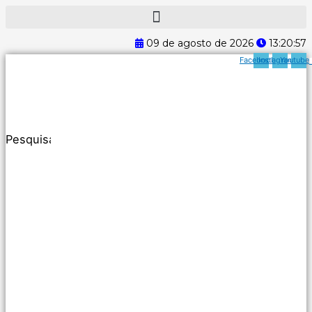
Ir
para
o
09 de agosto de 2026
13:20:58
conteúdo
Facebook
Instagram
Youtube
Pesquisar