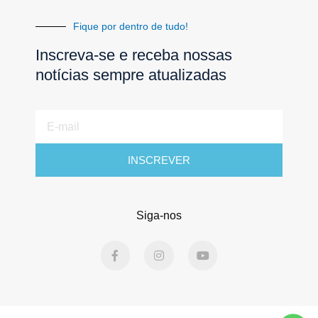
Fique por dentro de tudo!
Inscreva-se e receba nossas
notícias sempre atualizadas
E-
mail
INSCREVER
Siga-nos
F
I
Y
a
n
o
c
s
u
e
t
t
b
a
u
o
g
b
o
r
e