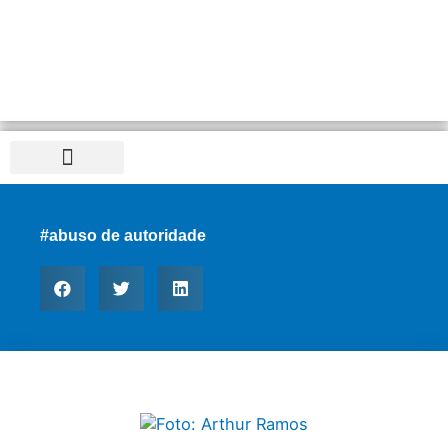
Distrito Federal
#abuso de autoridade