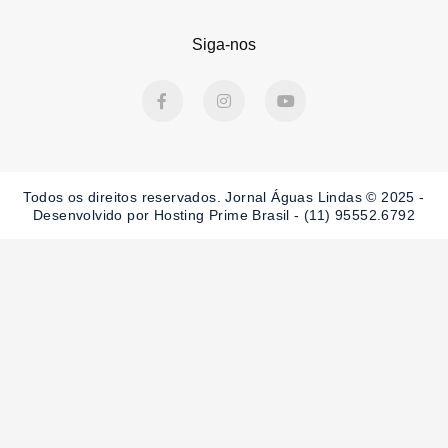
Siga-nos
F
I
Y
a
n
o
c
s
u
e
t
t
b
a
u
o
g
b
o
r
e
Todos os direitos reservados. Jornal Águas Lindas © 2025 -
k
a
-
m
Desenvolvido por Hosting Prime Brasil - (11) 95552.6792
f