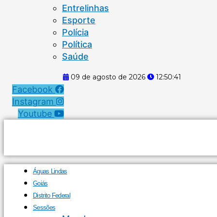
Entrelinhas
Esporte
Polícia
Política
Saúde
09 de agosto de 2026
12:50:42
Facebook
Instagram
Youtube
Águas Lindas
Goiás
Distrito Federal
Sessões