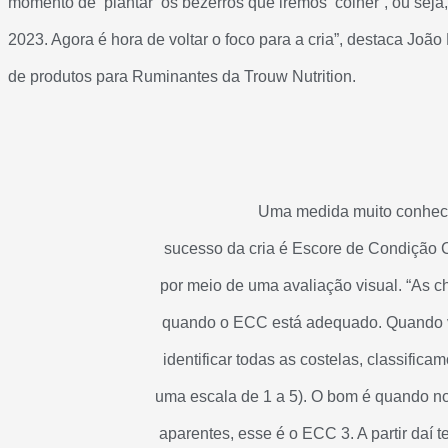
momento de ‘plantar’ os bezerros que iremos ‘colher`, ou se
2023. Agora é hora de voltar o foco para a cria”, destaca João 
de produtos para Ruminantes da Trouw Nutrition.
Uma medida muito conheci
sucesso da cria é Escore de Condição C
por meio de uma avaliação visual. “As 
quando o ECC está adequado. Quando v
identificar todas as costelas, classifi
uma escala de 1 a 5). O bom é quando no
aparentes, esse é o ECC 3. A partir daí