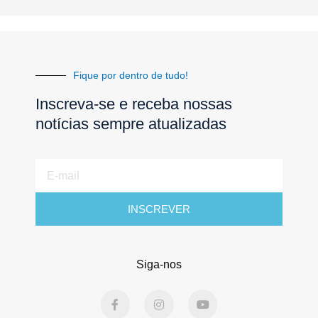
Fique por dentro de tudo!
Inscreva-se e receba nossas
notícias sempre atualizadas
E-
mail
INSCREVER
Siga-nos
F
I
Y
a
n
o
c
s
u