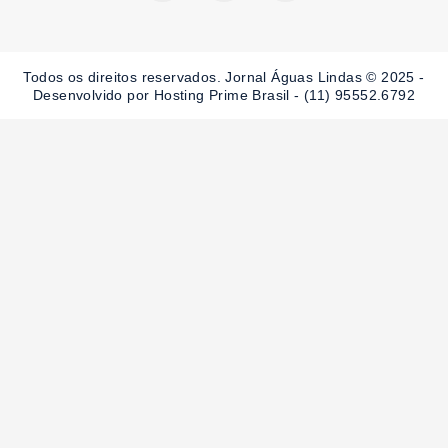
e
t
t
b
a
u
o
g
b
o
r
e
Todos os direitos reservados. Jornal Águas Lindas © 2025 -
k
a
-
m
Desenvolvido por Hosting Prime Brasil - (11) 95552.6792
f