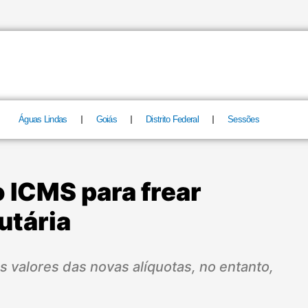
Águas Lindas
Goiás
Distrito Federal
Sessões
 ICMS para frear
utária
 valores das novas alíquotas, no entanto,