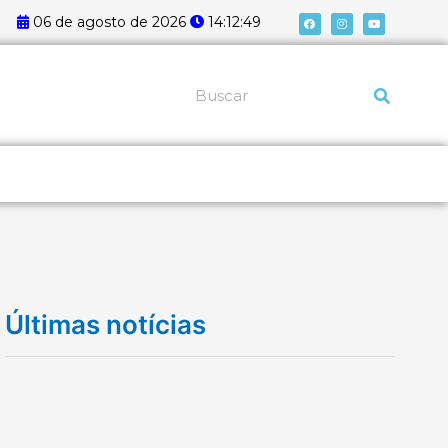
F
I
Y
06 de agosto de 2026
14:12:50
a
n
o
c
s
u
e
t
t
b
a
u
o
g
b
o
r
e
k
a
Pesquisar
m
Últimas notícias